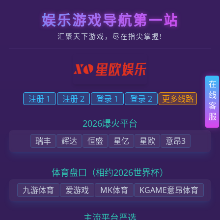
跳转到内容
星欧-星欧(会员)注册中心-登录平台
首页
企业简介
企业快讯
应用指南
沟通我们