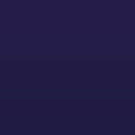
电子商务
通过互联网进行商品和服务的交易